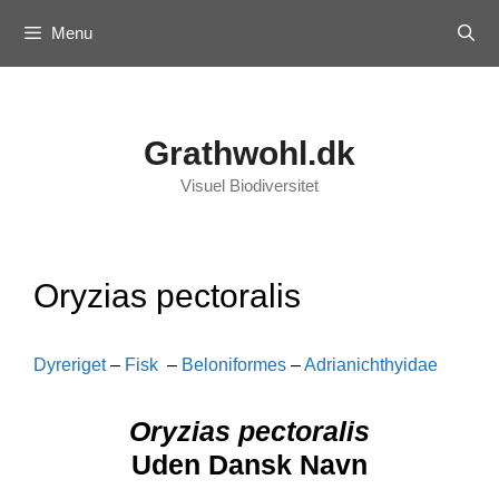
Skip
Menu
to
content
Grathwohl.dk
Visuel Biodiversitet
Oryzias pectoralis
Dyreriget
–
Fisk
–
Beloniformes
–
Adrianichthyidae
Oryzias pectoralis
Uden Dansk Navn