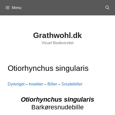
Skip
Menu
to
content
Grathwohl.dk
Visuel Biodiversitet
Otiorhynchus singularis
Dyreriget
–
Insekter
–
Biller
–
Snudebiller
Otiorhynchus singularis
Barkøresnudebille