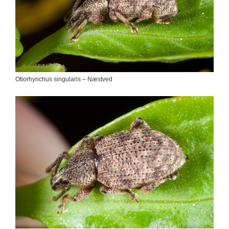
Otiorhynchus singularis – Næstved