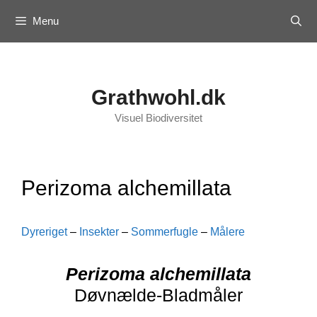
Skip
Menu
to
content
Grathwohl.dk
Visuel Biodiversitet
Perizoma alchemillata
Dyreriget
–
Insekter
–
Sommerfugle
–
Målere
Perizoma alchemillata
Døvnælde-Bladmåler