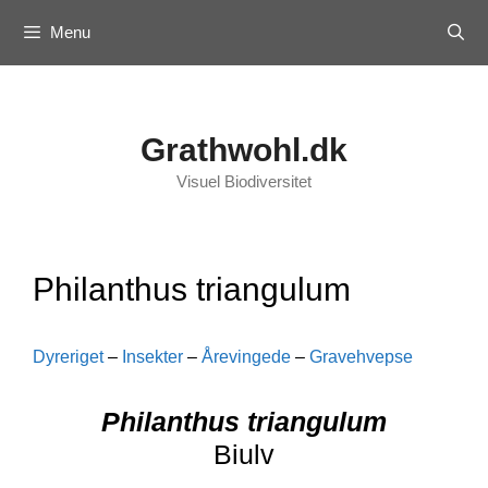
Skip
Menu
to
content
Grathwohl.dk
Visuel Biodiversitet
Philanthus triangulum
Dyreriget
–
Insekter
–
Årevingede
–
Gravehvepse
Philanthus triangulum
Biulv