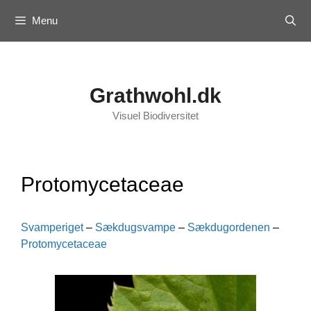
Skip
Menu
to
content
Grathwohl.dk
Visuel Biodiversitet
Protomycetaceae
Svamperiget
–
Sækdugsvampe
–
Sækdugordenen
–
Protomycetaceae