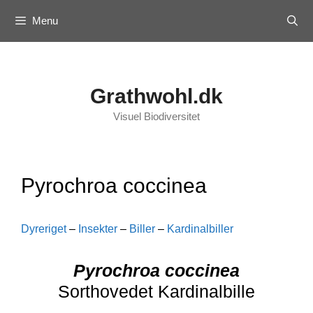
Skip
Menu
to
content
Grathwohl.dk
Visuel Biodiversitet
Pyrochroa coccinea
Dyreriget
–
Insekter
–
Biller
–
Kardinalbiller
Pyrochroa coccinea
Sorthovedet Kardinalbille