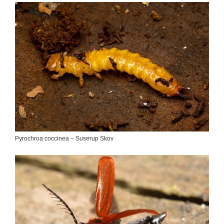
Pyrochroa coccinea – Suserup Skov