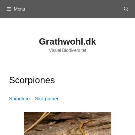
Skip
Menu
to
content
Grathwohl.dk
Visuel Biodiversitet
Scorpiones
Spindlere
–
Skorpioner