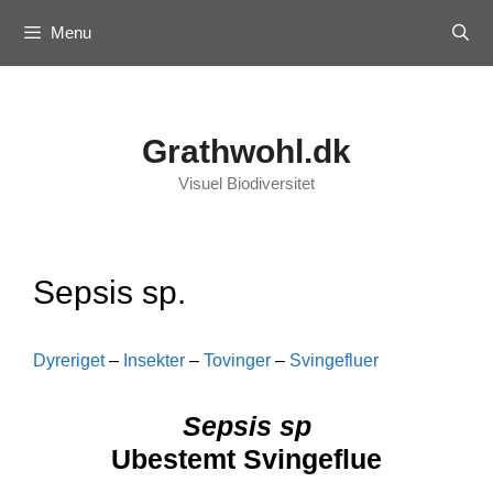
Skip
Menu
to
content
Grathwohl.dk
Visuel Biodiversitet
Sepsis sp.
Dyreriget
–
Insekter
–
Tovinger
–
Svingefluer
Sepsis sp
Ubestemt Svingeflue