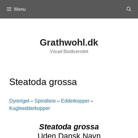
Skip
Menu
to
content
Grathwohl.dk
Visuel Biodiversitet
Steatoda grossa
Dyreriget
–
Spindlere
–
Edderkopper
–
Kugleedderkopper
Steatoda grossa
Uden Dansk Navn