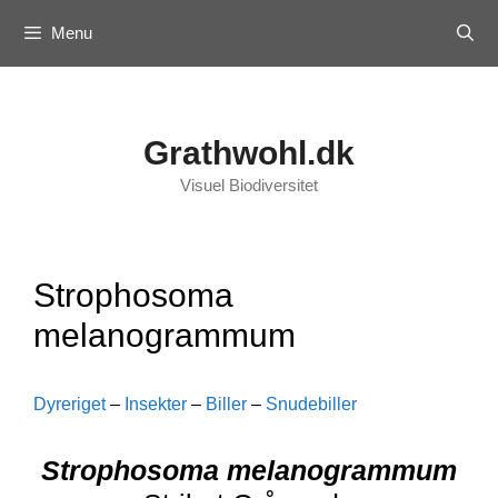
Skip
Menu
to
content
Grathwohl.dk
Visuel Biodiversitet
Strophosoma
melanogrammum
Dyreriget
–
Insekter
–
Biller
–
Snudebiller
Strophosoma melanogrammum