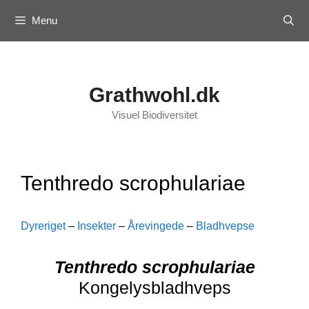
Skip
Menu
to
content
Grathwohl.dk
Visuel Biodiversitet
Tenthredo scrophulariae
Dyreriget
–
Insekter
–
Årevingede
–
Bladhvepse
Tenthredo scrophulariae
Kongelysbladhveps