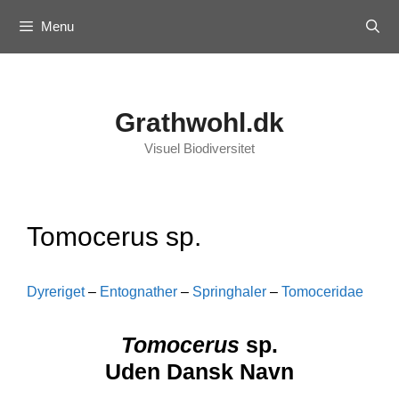
Skip
Menu
to
content
Grathwohl.dk
Visuel Biodiversitet
Tomocerus sp.
Dyreriget
–
Entognather
–
Springhaler
–
Tomoceridae
Tomocerus
sp.
Uden Dansk Navn