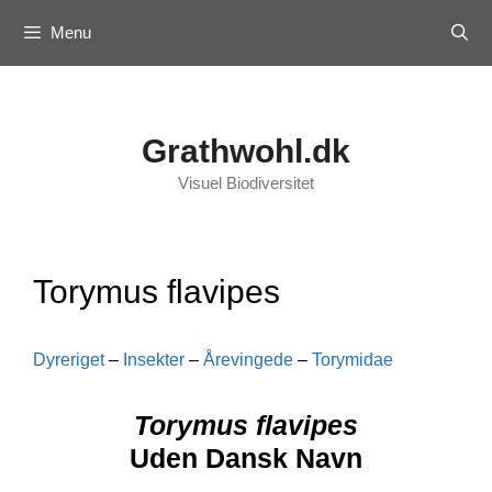
Skip
Menu
to
content
Grathwohl.dk
Visuel Biodiversitet
Torymus flavipes
Dyreriget
–
Insekter
–
Årevingede
–
Torymidae
Torymus flavipes
Uden Dansk Navn