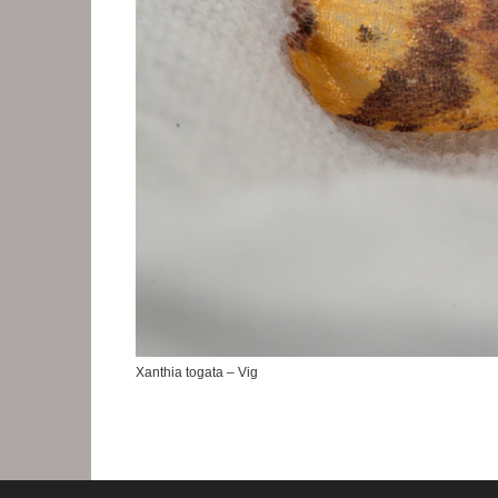
Xanthia togata – Vig