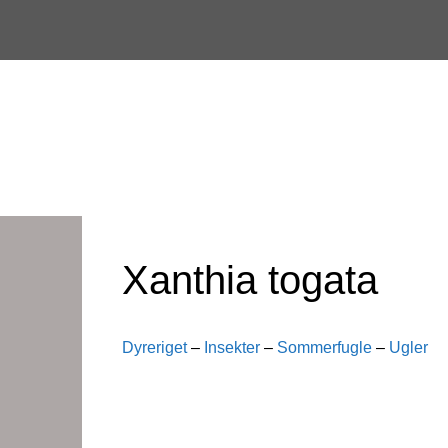
Skip
to
content
Xanthia togata
Dyreriget
–
Insekter
–
Sommerfugle
–
Ugler