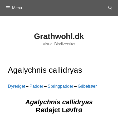
Skip
Menu
to
content
Grathwohl.dk
Visuel Biodiversitet
Agalychnis callidryas
Dyreriget
–
Padder
–
Springpadder
–
Gribefrøer
Agalychnis callidryas
Rødøjet Løvfrø