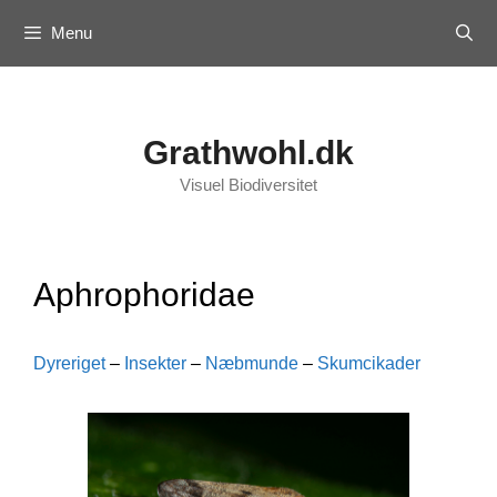
Skip
Menu
to
content
Grathwohl.dk
Visuel Biodiversitet
Aphrophoridae
Dyreriget
–
Insekter
–
Næbmunde
–
Skumcikader