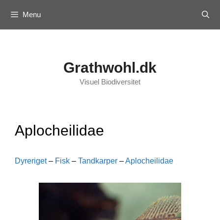
Skip
Menu
to
content
Grathwohl.dk
Visuel Biodiversitet
Aplocheilidae
Dyreriget
–
Fisk
–
Tandkarper
–
Aplocheilidae