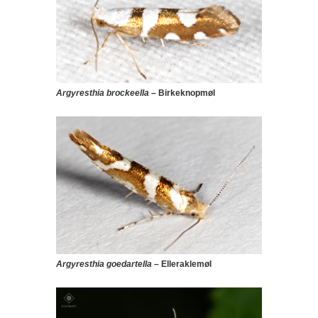
Argyresthia brockeella
– Birkeknopmøl
Argyresthia goedartella
– Elleraklemøl