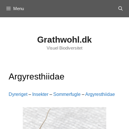
Skip
Menu
to
content
Grathwohl.dk
Visuel Biodiversitet
Argyresthiidae
Dyreriget
–
Insekter
–
Sommerfugle
–
Argyresthiidae