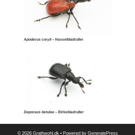
Apoderus coryli
– Hasselbladruller
Deporaus betulae
– Birkebladruller
© 2026 Grathwohl.dk
• Powered by
GeneratePress