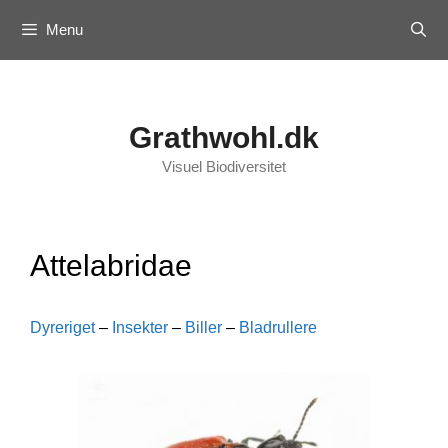
Skip
Menu
to
content
Grathwohl.dk
Visuel Biodiversitet
Attelabridae
Dyreriget
–
Insekter
–
Biller
–
Bladrullere