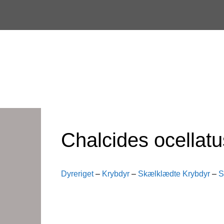
Skip
to
content
Chalcides ocellatu
Dyreriget
–
Krybdyr
–
Skælklædte Krybdyr
–
S