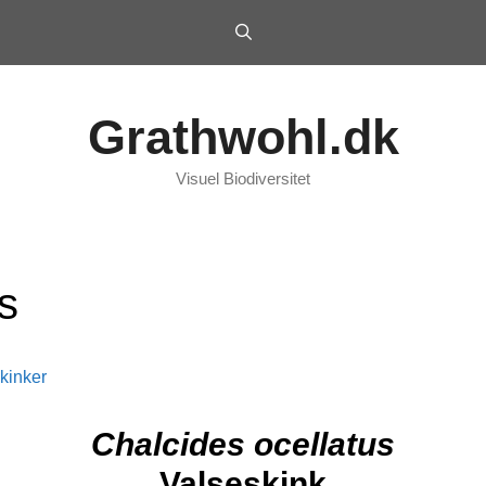
Grathwohl.dk
Visuel Biodiversitet
s
kinker
Chalcides ocellatus
Valseskink