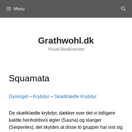
Skip
Menu
to
content
Grathwohl.dk
Visuel Biodiversitet
Squamata
Dyreriget
–
Krybdyr
–
Skælklædte Krybdyr
De skælklædte krybdyr, dækker over det vi tidligere
kaldte henholdsvis øgler (Sauria) og slanger
(Serpentes), det skyldes at disse to grupper har vist sig