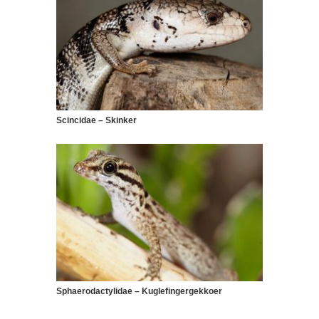
Scincidae – Skinker
Sphaerodactylidae – Kuglefingergekkoer