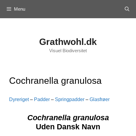
Skip
Menu
to
content
Grathwohl.dk
Visuel Biodiversitet
Cochranella granulosa
Dyreriget
–
Padder
–
Springpadder
–
Glasfrøer
Cochranella granulosa
Uden Dansk Navn