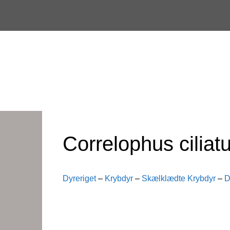
Skip
to
content
Correlophus ciliat
Dyreriget
–
Krybdyr
–
Skælklædte Krybdyr
–
D