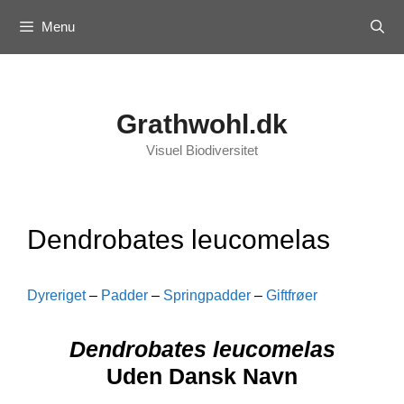
Skip
Menu
to
content
Grathwohl.dk
Visuel Biodiversitet
Dendrobates leucomelas
Dyreriget
–
Padder
–
Springpadder
–
Giftfrøer
Dendrobates leucomelas
Uden Dansk Navn