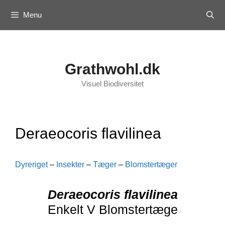
Skip
Menu
to
content
Grathwohl.dk
Visuel Biodiversitet
Deraeocoris flavilinea
Dyreriget
–
Insekter
–
Tæger
–
Blomstertæger
Deraeocoris flavilinea
Enkelt V Blomstertæge