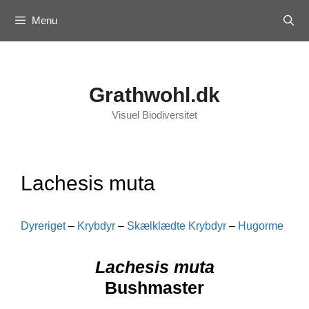
Skip
Menu
to
content
Grathwohl.dk
Visuel Biodiversitet
Lachesis muta
Dyreriget
–
Krybdyr
–
Skælklædte Krybdyr
–
Hugorme
Lachesis muta
Bushmaster