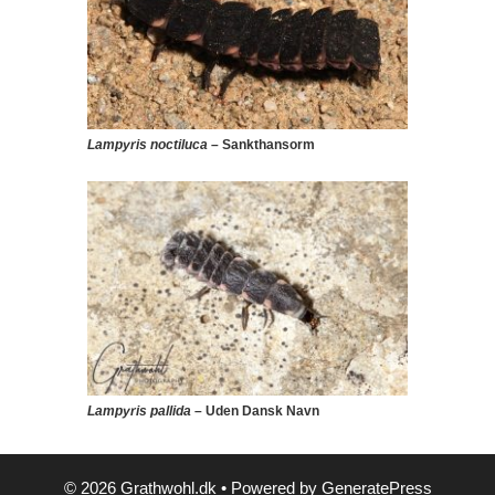
Lampyris noctiluca
– Sankthansorm
Lampyris pallida
– Uden Dansk Navn
© 2026 Grathwohl.dk
• Powered by
GeneratePress