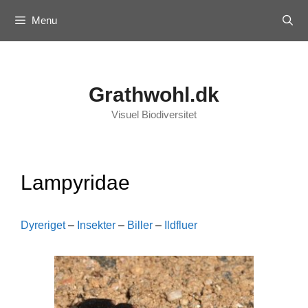
Skip
Menu
to
content
Grathwohl.dk
Visuel Biodiversitet
Lampyridae
Dyreriget
–
Insekter
–
Biller
–
Ildfluer