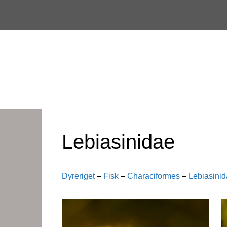
Skip
to
content
Lebiasinidae
Dyreriget
–
Fisk
–
Characiformes
–
Lebiasini