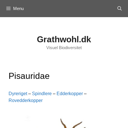
Skip
Menu
to
content
Grathwohl.dk
Visuel Biodiversitet
Pisauridae
Dyreriget
–
Spindlere
–
Edderkopper
–
Rovedderkopper