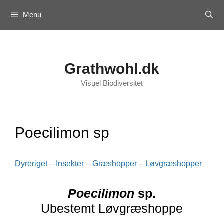
Skip
Menu
to
content
Grathwohl.dk
Visuel Biodiversitet
Poecilimon sp
Dyreriget
–
Insekter
–
Græshopper
–
Løvgræshopper
Poecilimon
sp.
Ubestemt Løvgræshoppe