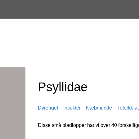
Skip
to
content
Psyllidae
Dyreriget
–
Insekter
–
Næbmunde
–
Toforkbla
Disse små bladlopper har vi over 40 forskellig