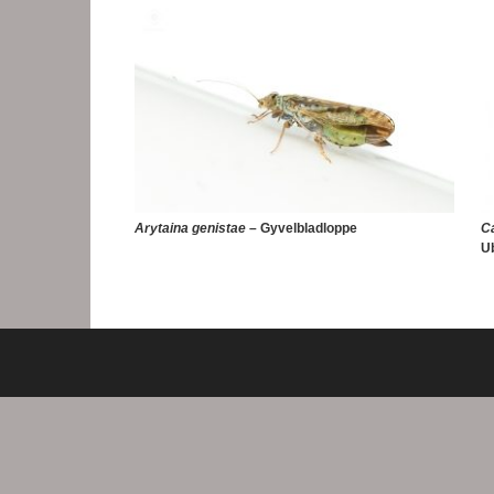
Arytaina genistae
– Gyvelbladloppe
C
U