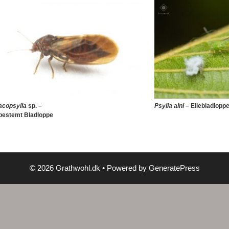
acopsylla
sp. –
Psylla alni
– Ellebladlopp
bestemt Bladloppe
© 2026 Grathwohl.dk
• Powered by
GeneratePress