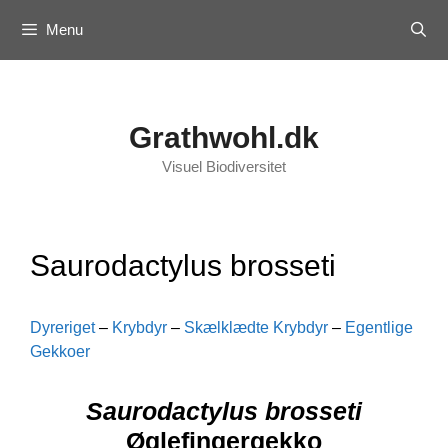
Skip
Menu
to
content
Grathwohl.dk
Visuel Biodiversitet
Saurodactylus brosseti
Dyreriget
–
Krybdyr
–
Skælklædte Krybdyr
–
Egentlige
Gekkoer
Saurodactylus brosseti
Øglefingergekko