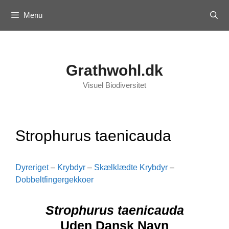
Skip
Menu
to
content
Grathwohl.dk
Visuel Biodiversitet
Strophurus taenicauda
Dyreriget
–
Krybdyr
–
Skælklædte Krybdyr
–
Dobbeltfingergekkoer
Strophurus taenicauda
Uden Dansk Navn