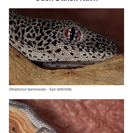
Strophurus taenicauda – Eye deformity