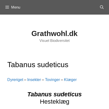
Skip
Menu
to
content
Grathwohl.dk
Visuel Biodiversitet
Tabanus sudeticus
Dyreriget
–
Insekter
–
Tovinger
–
Klæger
Tabanus sudeticus
Hesteklæg