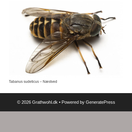
Tabanus sudeticus – Næstved
© 2026 Grathwohl.dk
• Powered by
GeneratePress