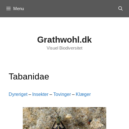
Skip
Menu
to
content
Grathwohl.dk
Visuel Biodiversitet
Tabanidae
Dyreriget
–
Insekter
–
Tovinger
–
Klæger