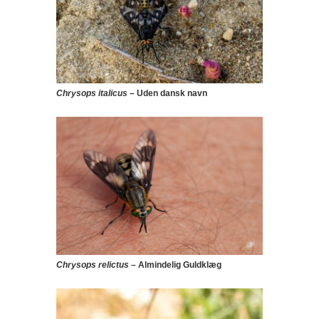
Chrysops
italicus
– Uden dansk navn
Chrysops relictus
– Almindelig Guldklæg