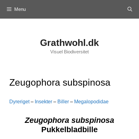
Skip
Menu
to
content
Grathwohl.dk
Visuel Biodiversitet
Zeugophora subspinosa
Dyreriget
–
Insekter
–
Biller
–
Megalopodidae
Zeugophora subspinosa
Pukkelbladbille