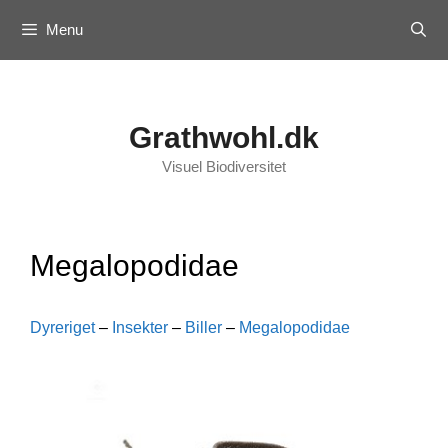
Skip
Menu
to
content
Grathwohl.dk
Visuel Biodiversitet
Megalopodidae
Dyreriget
–
Insekter
–
Biller
–
Megalopodidae