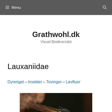
Skip
Menu
to
content
Grathwohl.dk
Visuel Biodiversitet
Lauxaniidae
Dyreriget
–
Insekter
–
Tovinger
–
Løvfluer