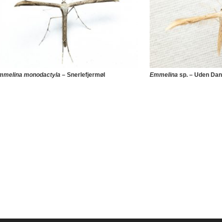
mmelina monodactyla
– Snerlefjermøl
Emmelina
sp. – Uden Da