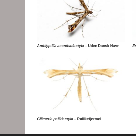
Amblyptilia acanthadactyla
– Uden Dansk Navn
E
Gillmeria pallidactyla
– Røllikefjermøl