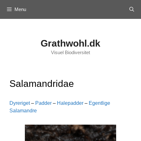
Skip
Menu
to
content
Grathwohl.dk
Visuel Biodiversitet
Salamandridae
Dyreriget
–
Padder
–
Halepadder
–
Egentlige
Salamandre