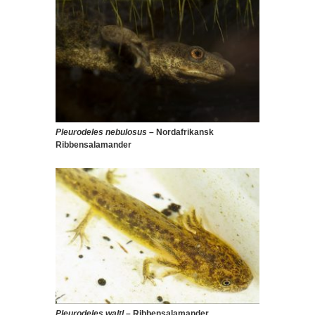
Pleurodeles nebulosus
– Nordafrikansk
Ribbensalamander
Pleurodeles waltl
– Ribbensalamander